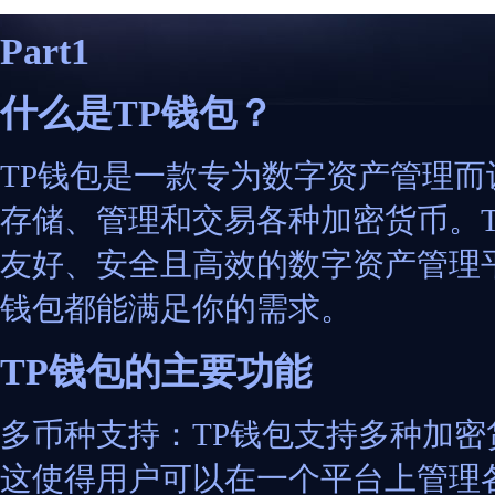
Part1
什么是TP钱包？
TP钱包是一款专为数字资产管理
存储、管理和交易各种加密货币。
友好、安全且高效的数字资产管理
钱包都能满足你的需求。
TP钱包的主要功能
多币种支持：TP钱包支持多种加
这使得用户可以在一个平台上管理