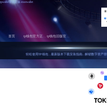
tpwallet官方正版-trustwallet
首页
tp钱包官方正版入口
tp钱包旧版官方下载
轻松使用TP钱包，最新版本下载安装指南...
解锁数字资产管理的新纪元：