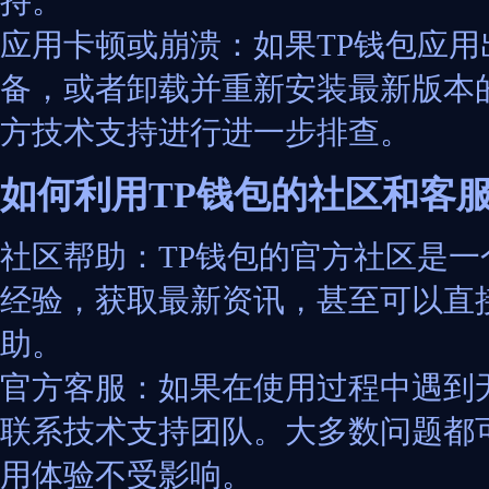
持。
应用卡顿或崩溃：如果TP钱包应
备，或者卸载并重新安装最新版本
方技术支持进行进一步排查。
如何利用TP钱包的社区和客
社区帮助：TP钱包的官方社区是
经验，获取最新资讯，甚至可以直
助。
官方客服：如果在使用过程中遇到
联系技术支持团队。大多数问题都
用体验不受影响。