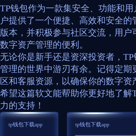
TP钱包作为一款集安全、功能和
户提供了一个便捷、高效和安全的
版本，并积极参与社区交流，用户
数字资产管理的便利。
无论你是新手还是资深投资者，T
管理的世界中游刃有余。记得定期
区和客服资源，以确保你的数字资
希望这篇软文能帮助你更好地了解
力的支持！
tp钱包下载app
tp钱包下载app